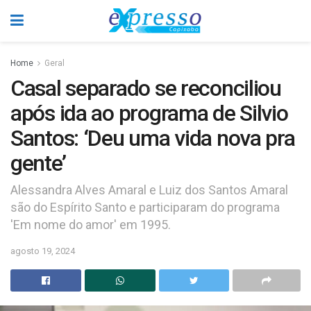
Home
Geral
Casal separado se reconciliou
após ida ao programa de Silvio
Santos: ‘Deu uma vida nova pra
gente’
Alessandra Alves Amaral e Luiz dos Santos Amaral
são do Espírito Santo e participaram do programa
'Em nome do amor' em 1995.
agosto 19, 2024