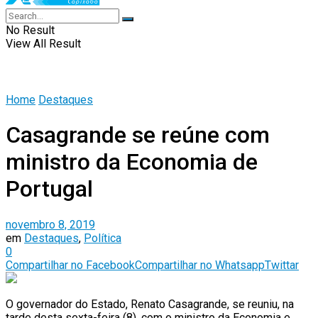
No Result
View All Result
Home
Destaques
Casagrande se reúne com
ministro da Economia de
Portugal
novembro 8, 2019
em
Destaques
,
Política
0
Compartilhar no Facebook
Compartilhar no Whatsapp
Twittar
O governador do Estado, Renato Casagrande, se reuniu, na
tarde desta sexta-feira (8), com o ministro da Economia e