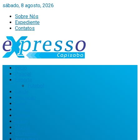
sábado, 8 agosto, 2026
Sobre Nós
Expediente
Contatos
Início
Policial
Esporte
Futebol
Saúde
Educação
Geral
Política
Cultura
Brasil
Mundo
Economia
Agricultura