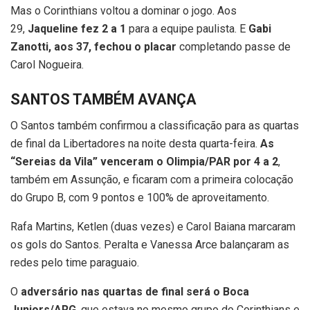
Mas o Corinthians voltou a dominar o jogo. Aos
29,
Jaqueline fez 2 a 1
para a equipe paulista. E
Gabi
Zanotti, aos 37, fechou o placar
completando passe de
Carol Nogueira.
SANTOS TAMBÉM AVANÇA
O Santos também confirmou a classificação para as quartas
de final da Libertadores na noite desta quarta-feira.
As
“Sereias da Vila” venceram o Olimpia/PAR por 4 a 2
,
também em Assunção, e ficaram com a primeira colocação
do Grupo B, com 9 pontos e 100% de aproveitamento.
Rafa Martins, Ketlen (duas vezes) e Carol Baiana marcaram
os gols do Santos. Peralta e Vanessa Arce balançaram as
redes pelo time paraguaio.
O
adversário nas quartas de final será o Boca
Juniors/ARG
, que estava no mesmo grupo do Corinthians e