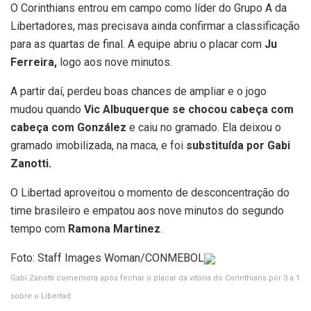
O Corinthians entrou em campo como líder do Grupo A da
Libertadores, mas precisava ainda confirmar a classificação
para as quartas de final. A equipe abriu o placar com
Ju
Ferreira,
logo aos nove minutos.
A partir daí, perdeu boas chances de ampliar e o jogo
mudou quando
Vic Albuquerque se chocou cabeça com
cabeça com González
e caiu no gramado. Ela deixou o
gramado imobilizada, na maca, e foi
substituída por Gabi
Zanotti.
O Libertad aproveitou o momento de desconcentração do
time brasileiro e empatou aos nove minutos do segundo
tempo com
Ramona Martinez
.
Foto: Staff Images Woman/CONMEBOL
Gabi Zanotti comemora após fechar o placar da vitória do Corinthians por 3 a 1
sobre o Libertad