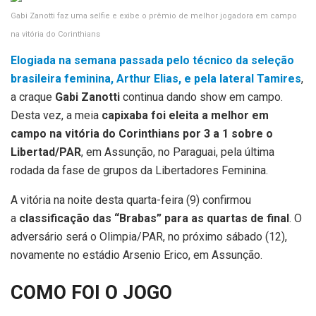
Gabi Zanotti faz uma selfie e exibe o prêmio de melhor jogadora em campo
na vitória do Corinthians
Elogiada na semana passada pelo técnico da seleção
brasileira feminina, Arthur Elias, e pela lateral Tamires
,
a craque
Gabi Zanotti
continua dando show em campo.
Desta vez, a meia
capixaba foi eleita a melhor em
campo na vitória do Corinthians por 3 a 1 sobre o
Libertad/PAR
, em Assunção, no Paraguai, pela última
rodada da fase de grupos da Libertadores Feminina.
A vitória na noite desta quarta-feira (9) confirmou
a
classificação das “Brabas” para as quartas de final
. O
adversário será o Olimpia/PAR, no próximo sábado (12),
novamente no estádio Arsenio Erico, em Assunção.
COMO FOI O JOGO