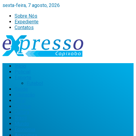
sexta-feira, 7 agosto, 2026
Sobre Nós
Expediente
Contatos
Início
Policial
Esporte
Futebol
Saúde
Educação
Geral
Política
Cultura
Brasil
Mundo
Economia
Agricultura