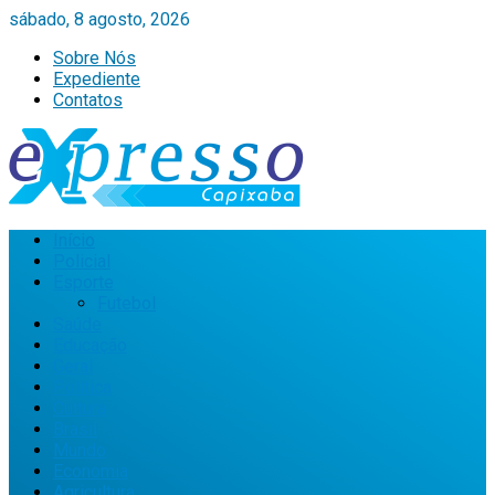
sábado, 8 agosto, 2026
Sobre Nós
Expediente
Contatos
Início
Policial
Esporte
Futebol
Saúde
Educação
Geral
Política
Cultura
Brasil
Mundo
Economia
Agricultura