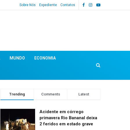
Sobre Nós
Expediente
Contatos
L
MUNDO
ECONOMIA
Trending
Comments
Latest
Acidente em córrego
primavera Rio Bananal deixa
2 feridos em estado grave