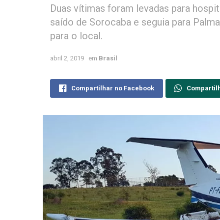
Duas vítimas foram levadas para hospit
saído de Sorocaba e seguia para Palma
para o local.
abril 2, 2019
em
Brasil
Compartilhar no Facebook
Compartil