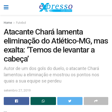
Home
Futebol
Atacante Chará lamenta
eliminação do Atlético-MG, mas
exalta: ‘Temos de levantar a
cabeça’
Autor de um dos gols do duelo, o atacante Chará
lamentou a eliminação e mostrou os pontos nos
quais a sua equipe se perdeu
setembro 27, 2019