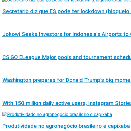
Secretário diz que ES pode ter lockdown (bloqueio 
Jokowi Seeks Investors for Indonesia’s Airports to 
CS:GO ELeague Major pools and tournament sched
Washington prepares for Donald Trump’s big mome
With 150 million daily active users, Instagram Storie
Produtividade no agronegócio brasileiro e capixaba