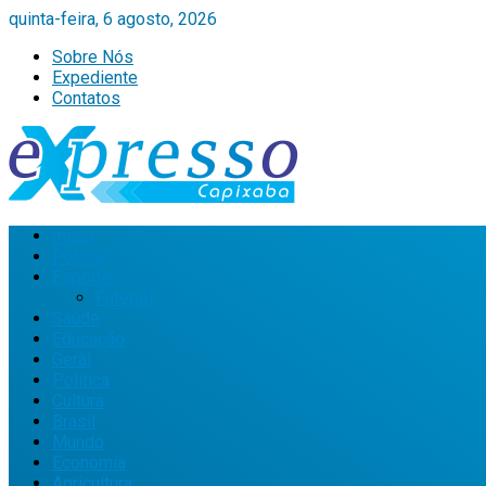
quinta-feira, 6 agosto, 2026
Sobre Nós
Expediente
Contatos
Início
Policial
Esporte
Futebol
Saúde
Educação
Geral
Política
Cultura
Brasil
Mundo
Economia
Agricultura