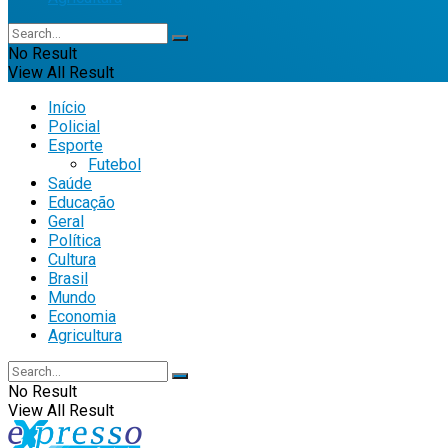
No Result
View All Result
Início
Policial
Esporte
Futebol
Saúde
Educação
Geral
Política
Cultura
Brasil
Mundo
Economia
Agricultura
No Result
View All Result