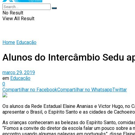
No Result
View All Result
Home
Educação
Alunos do Intercâmbio Sedu ap
março 29, 2019
em
Educação
0
Compartilhar no Facebook
Compartilhar no Whatsapp
Twittar
Os alunos da Rede Estadual Elaine Ananias e Victor Hugo, no 
apresentar o Brasil, o Espírito Santo e as cidades de Cachoeir
As crianças conheceram as belezas do Espírito Santo, comidas
“Fomos a convite do diretor da escola falar um pouco sobre a 
encontro usando algumas palavras em português”, disse Elaine