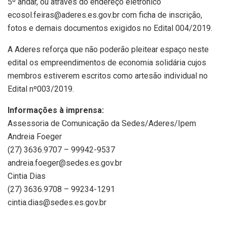
5º andar, ou através do endereço eletrônico
ecosol.feiras@aderes.es.gov.br com ficha de inscrição,
fotos e demais documentos exigidos no Edital 004/2019.
A Aderes reforça que não poderão pleitear espaço neste
edital os empreendimentos de economia solidária cujos
membros estiverem escritos como artesão individual no
Edital nº003/2019.
Informações à imprensa:
Assessoria de Comunicação da Sedes/Aderes/Ipem
Andreia Foeger
(27) 3636.9707 – 99942-9537
andreia.foeger@sedes.es.gov.br
Cintia Dias
(27) 3636.9708 – 99234-1291
cintia.dias@sedes.es.gov.br