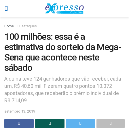
Home
Destaques
100 milhões: essa é a
estimativa do sorteio da Mega-
Sena que acontece neste
sábado
A quina teve 124 ganhadores que vão receber, cada
um, R$ 40,60 mil. Fizeram quatro pontos 10.072
apostadores, que receberão o prêmio individual de
R$ 714,09
setembro 13, 2019