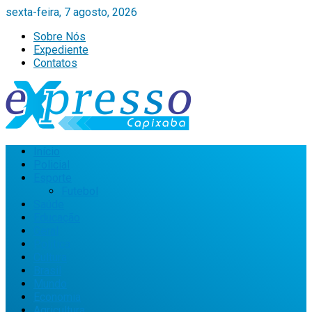
sexta-feira, 7 agosto, 2026
Sobre Nós
Expediente
Contatos
Início
Policial
Esporte
Futebol
Saúde
Educação
Geral
Política
Cultura
Brasil
Mundo
Economia
Agricultura