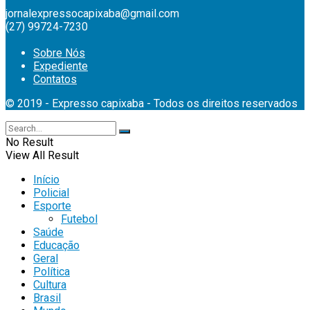
jornalexpressocapixaba@gmail.com
(27) 99724-7230
Sobre Nós
Expediente
Contatos
© 2019 - Expresso capixaba - Todos os direitos reservados
No Result
View All Result
Início
Policial
Esporte
Futebol
Saúde
Educação
Geral
Política
Cultura
Brasil